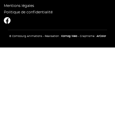
Mentions légales
Politique de confidentialité
CombourgAnimations
© Combourg Animations - Réalisation :
Kornog Web
- Graphisme :
ArColor