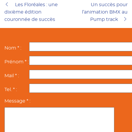
Previous post
Next post
Les Floréales : une
Un succès pour
dixième édition
l’animation BMX au
couronnée de succès
Pump track
Nom * :
Prénom * :
Mail * :
Tel. * :
Message * :