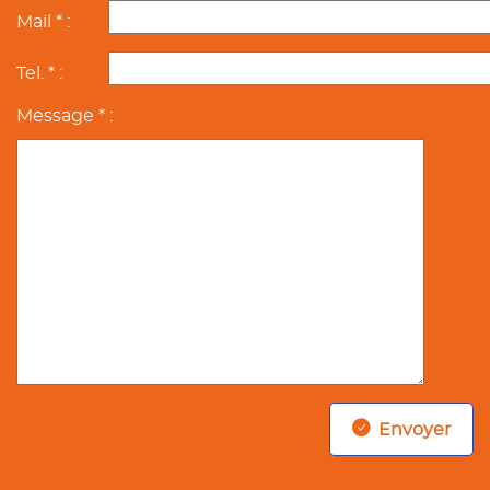
Mail * :
Tel. * :
Message * :
Envoyer