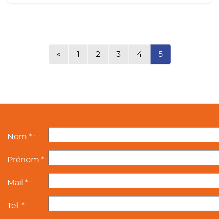
Précédente
«
1
2
3
4
5
Nom * :
Prénom * :
Mail * :
Tel. * :