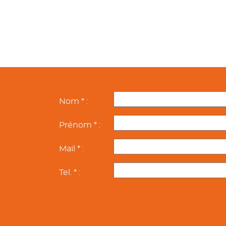
Nom * :
Prénom * :
Mail * :
Tel. * :