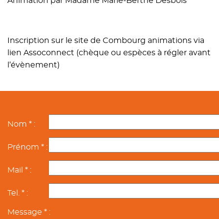
Animation par Madame Marie-Berthe Desbois
Inscription sur le site de Combourg animations via
lien Assoconnect (chèque ou espèces à régler avant
l’évènement)
Nom * :
Prénom * :
Mail * :
Tel. * :
Message * :