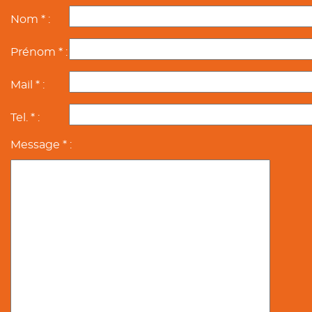
Nom * :
Prénom * :
Mail * :
Tel. * :
Message * :