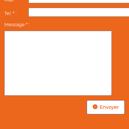
Mail * :
Tel. * :
Message * :
Envoyer