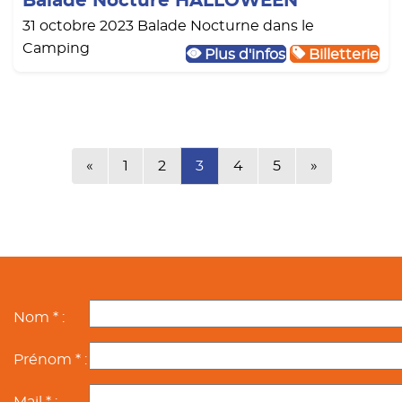
Balade Nocture HALLOWEEN
31 octobre 2023 Balade Nocturne dans le
Camping
Plus d'infos
Billetterie
Précédente
Suivante
«
1
2
3
4
5
»
Nom * :
Prénom * :