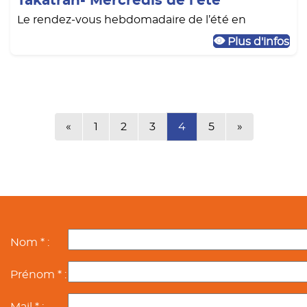
Takatran- Mercredis de l'été
Le rendez-vous hebdomadaire de l’été en
Plus d'infos
Précédente
Suivante
«
1
2
3
4
5
»
Nom * :
Prénom * :