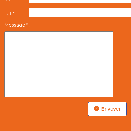
Mail * :
Tel. * :
Message * :
Envoyer